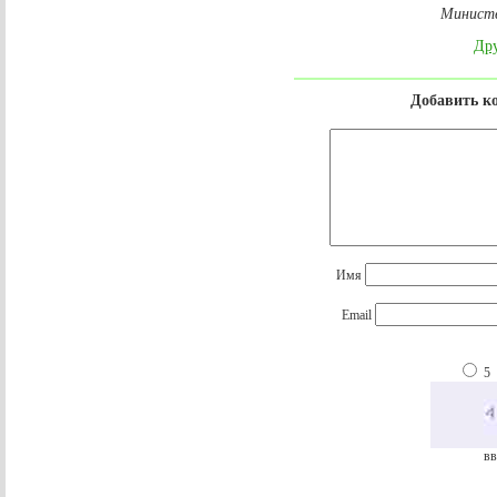
Министе
Дру
Добавить к
Имя
Email
5
вв