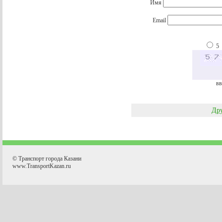
Имя
Email
5
вв
Дру
© Транспорт города Казани
www.TransportKazan.ru