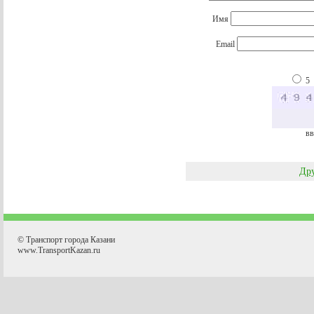
Имя
Email
5
вв
Дру
© Транспорт города Казани
www.TransportKazan.ru