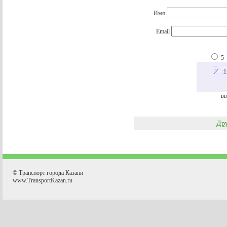
Имя
Email
5
вв
Дру
© Транспорт города Казани
www.TransportKazan.ru