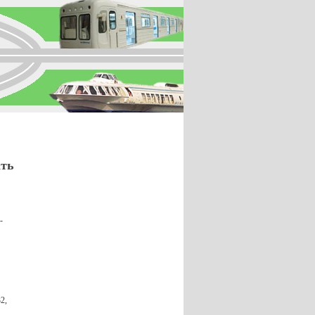
ать
-
2,