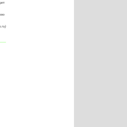
ает
чно
.ru)