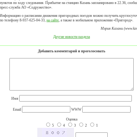
пунктов по ходу следования. Прибытие на станцию Казань запланировано в 22.36, сообщ
пресс-служба АО «Содружество».
Информацию о расписании движения пригородных поездов можно получить круглосуто
по телефону 8-937-625-04-33,
на сайте
, а также в мобильном приложении «Пригород».
Мэрия Казани (www.kzn
Другие новости раздела
Добавить комментарий и проголосовать
Имя
Email
WWW
Оценка
5
4
3
2
1