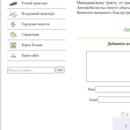
Мамадышскому тракту, от гра
Речной транспорт
Автомобилисты смогут объеха
Комитете внешнего благоустр
Воздушный транспорт
Городские новости
Дру
Справочная
Добавить к
Карты Казани
Карта сайта
Имя
Email
5