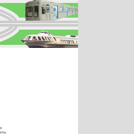
an
леты