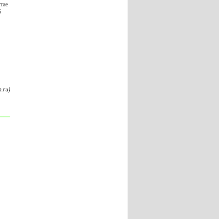
тие
5
.ru)