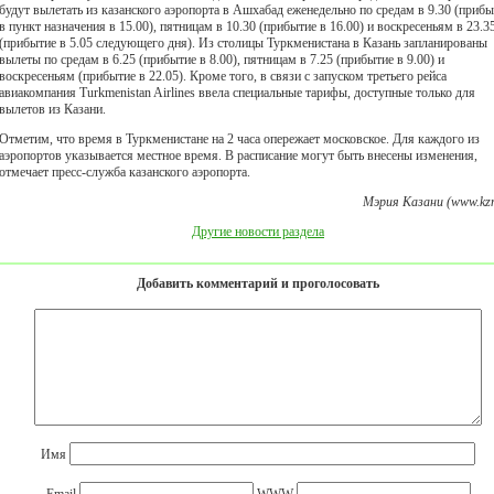
будут вылетать из казанского аэропорта в Ашхабад еженедельно по средам в 9.30 (прибы
в пункт назначения в 15.00), пятницам в 10.30 (прибытие в 16.00) и воскресеньям в 23.3
(прибытие в 5.05 следующего дня). Из столицы Туркменистана в Казань запланированы
вылеты по средам в 6.25 (прибытие в 8.00), пятницам в 7.25 (прибытие в 9.00) и
воскресеньям (прибытие в 22.05). Кроме того, в связи с запуском третьего рейса
авиакомпания Turkmenistan Airlines ввела специальные тарифы, доступные только для
вылетов из Казани.
Отметим, что время в Туркменистане на 2 часа опережает московское. Для каждого из
аэропортов указывается местное время. В расписание могут быть внесены изменения,
отмечает пресс-служба казанского аэропорта.
Мэрия Казани (www.kzn
Другие новости раздела
Добавить комментарий и проголосовать
Имя