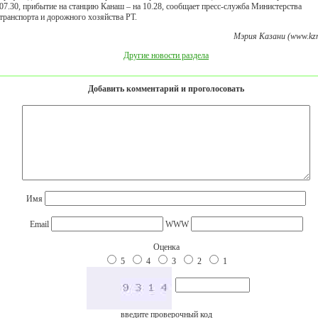
07.30, прибытие на станцию Канаш – на 10.28, сообщает пресс-служба Министерства
транспорта и дорожного хозяйства РТ.
Мэрия Казани (www.kzn
Другие новости раздела
Добавить комментарий и проголосовать
Имя
Email
WWW
Оценка
5
4
3
2
1
введите проверочный код