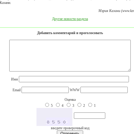
Казани.
Мэрия Казани (www.kzn
Другие новости раздела
Добавить комментарий и проголосовать
Имя
Email
WWW
Оценка
5
4
3
2
1
введите проверочный код