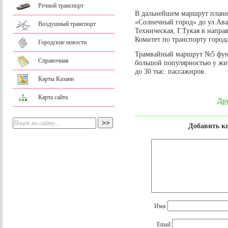
Речной транспорт
В дальнейшем маршрут планир
«Солнечный город» до ул.Ава
Воздушный транспорт
Техническая, Г.Тукая в напра
Комитет по транспорту города
Городские новости
Трамвайный маршрут №5 функц
Справочная
большой популярностью у жит
до 30 тыс. пассажиров.
Карты Казани
Карта сайта
Дру
Добавить к
Имя
Email