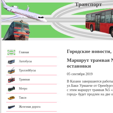
Трансп
Городские новости,
Главная
Маршрут трамвая №
Автобусы
остановки
Троллейбусы
05 сентября 2019
Трамваи
В Казани завершаются работы
ул.Баки Урманче от Оренбургс
Метро
с этим маршрут трамвая №5
город» будет продлен на две 
Такси
Железная дорога