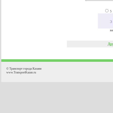
5
вв
Дру
© Транспорт города Казани
www.TransportKazan.ru