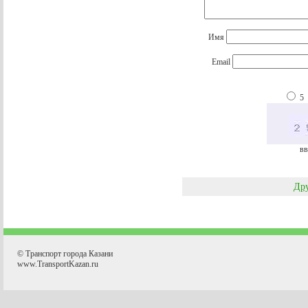
Имя
Email
5
вв
Дру
© Транспорт города Казани
www.TransportKazan.ru