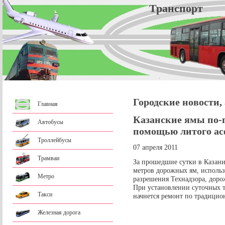
Трансп
Городские новости,
Главная
Казанские ямы по-
Автобусы
помощью литого ас
Троллейбусы
07 апреля 2011
Трамваи
За прошедшие сутки в Казани
метров дорожных ям, использ
Метро
разрешения Технадзора, доро
При установлении суточных т
Такси
начнется ремонт по традицио
Железная дорога