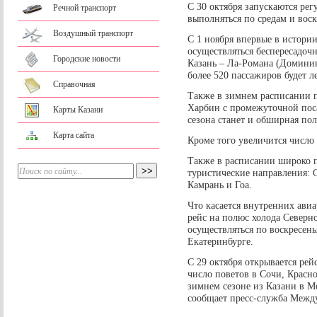
С 30 октября запускаются рег
Речной транспорт
выполняться по средам и воск
Воздушный транспорт
С 1 ноября впервые в истори
осуществляться беспересадоч
Городские новости
Казань – Ла-Романа (Доминик
более 520 пассажиров будет ле
Справочная
Также в зимнем расписании п
Харбин с промежуточной пос
Карты Казани
сезона станет и обширная по
Карта сайта
Кроме того увеличится число 
Также в расписании широко 
туристические направления: С
Камрань и Гоа.
Что касается внутренних авиа
рейс на полюс холода Северн
осуществляться по воскресен
Екатеринбурге.
С 29 октября открывается рей
число поветов в Сочи, Красно
зимнем сезоне из Казани в Мо
сообщает пресс-служба Между