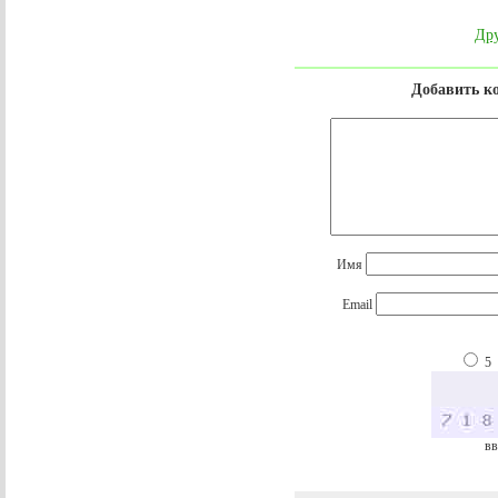
Дру
Добавить к
Имя
Email
5
вв