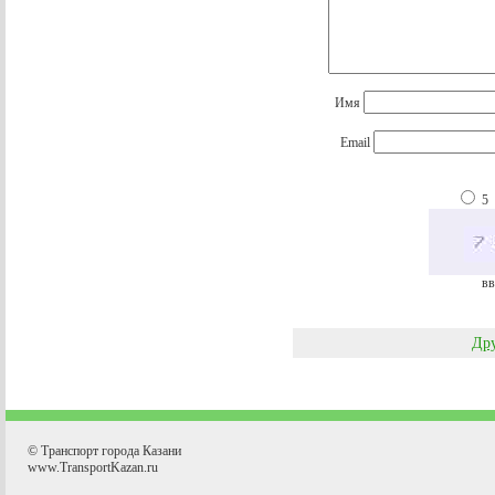
Имя
Email
5
вв
Дру
© Транспорт города Казани
www.TransportKazan.ru