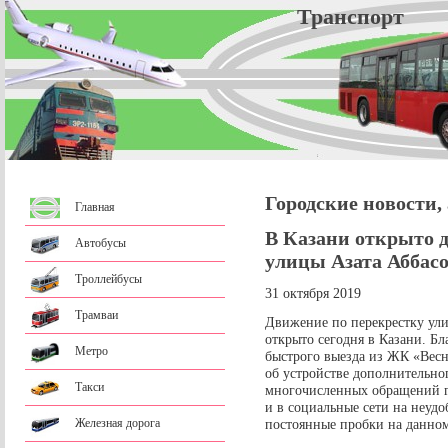
Трансп
Городские новости,
Главная
В Казани открыто 
Автобусы
улицы Азата Аббас
Троллейбусы
31 октября 2019
Трамваи
Движение по перекрестку ул
открыто сегодня в Казани. Б
Метро
быстрого выезда из ЖК «Весн
об устройстве дополнительно
Такси
многочисленных обращений 
и в социальные сети на неуд
Железная дорога
постоянные пробки на данном