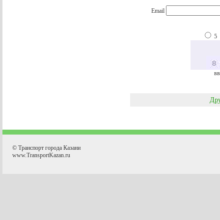
Email
5
вв
Дру
© Транспорт города Казани
www.TransportKazan.ru