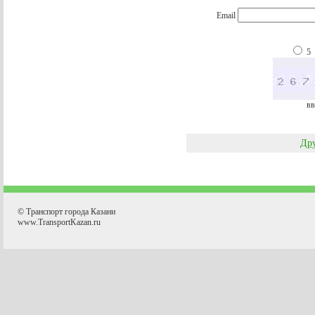
Email
5
вв
Дру
© Транспорт города Казани
www.TransportKazan.ru