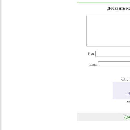
Добавить к
Имя
Email
5
вв
Дру