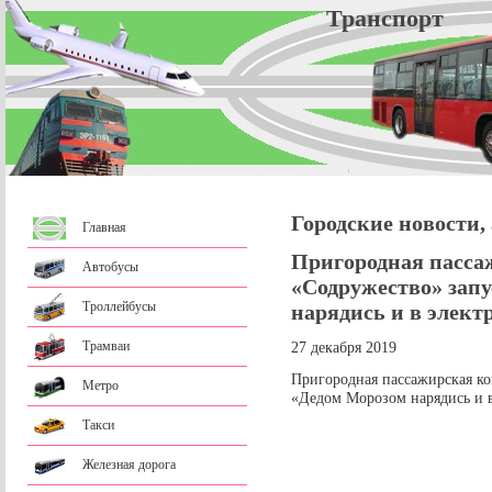
Трансп
Городские новости,
Главная
Пригородная пасса
Автобусы
«Содружество» зап
Троллейбусы
нарядись и в элект
Трамваи
27 декабря 2019
Пригородная пассажирская к
Метро
«Дедом Морозом нарядись и в
Такси
Железная дорога