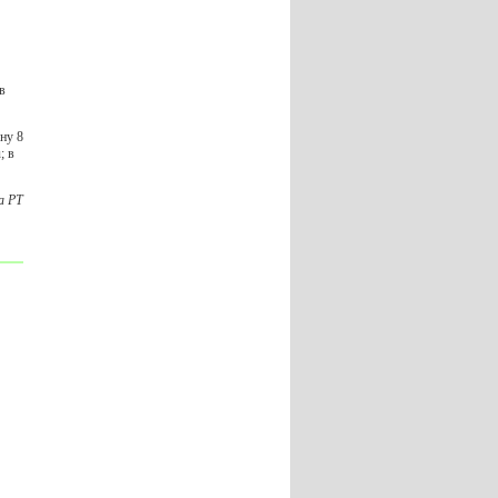
в
ну 8
; в
а РТ