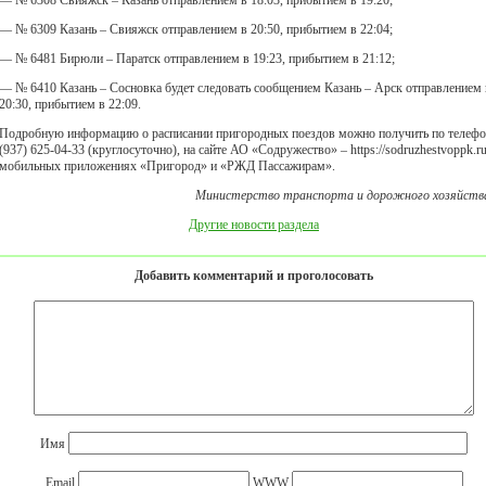
— № 6308 Свияжск – Казань отправлением в 18:03, прибытием в 19:20;
— № 6309 Казань – Свияжск отправлением в 20:50, прибытием в 22:04;
— № 6481 Бирюли – Паратск отправлением в 19:23, прибытием в 21:12;
— № 6410 Казань – Сосновка будет следовать сообщением Казань – Арск отправлением 
20:30, прибытием в 22:09.
Подробную информацию о расписании пригородных поездов можно получить по телефо
(937) 625-04-33 (круглосуточно), на сайте АО «Содружество» – https://sodruzhestvoppk.ru
мобильных приложениях «Пригород» и «РЖД Пассажирам».
Министерство транспорта и дорожного хозяйств
Другие новости раздела
Добавить комментарий и проголосовать
Имя
Email
WWW