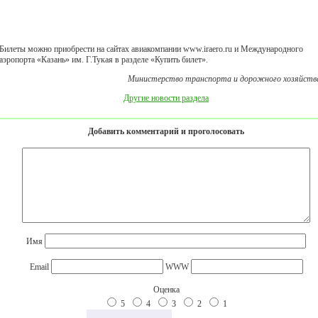
Билеты можно приобрести на сайтах авиакомпании www.iraero.ru и Международного
аэропорта «Казань» им. Г.Тукая в разделе «Купить билет».
Министерство транспорта и дорожного хозяйств
Другие новости раздела
Добавить комментарий и проголосовать
Имя
Email
WWW
Оценка
5
4
3
2
1