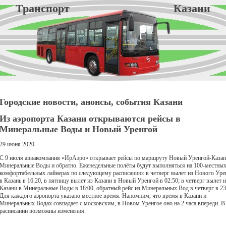
Транспорт Казани
Городские новости, анонсы, события Казани
Из аэропорта Казани открываются рейсы в
Минеральные Воды и Новый Уренгой
29 июня 2020
С 9 июля авиакомпания «ИрАэро» открывает рейсы по маршруту Новый Уренгой-Казан
Минеральные Воды и обратно. Еженедельные полёты будут выполняться на 100-местны
комфортабельных лайнерах по следующему расписанию: в четверг вылет из Нового Уре
в Казань в 16:20, в пятницу вылет из Казани в Новый Уренгой в 02:50; в четверг вылет и
Казани в Минеральные Воды в 18:00, обратный рейс из Минеральных Вод в четверг в 23
Для каждого аэропорта указано местное время. Напомним, что время в Казани и
Минеральных Водах совпадает с московским, в Новом Уренгое оно на 2 часа впереди. В
расписании возможны изменения.