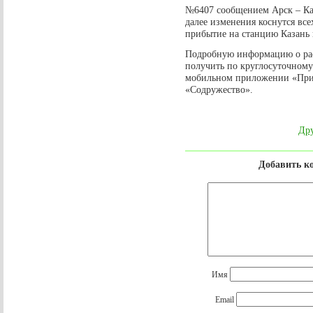
№6407 сообщением Арск – Каз
далее изменения коснутся все
прибытие на станцию Казань 
Подробную информацию о ра
получить по круглосуточному
мобильном приложении «Приг
«Содружество».
Дру
Добавить к
Имя
Email