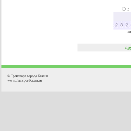
5
вв
Дру
© Транспорт города Казани
www.TransportKazan.ru