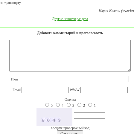
по транспорту.
Мэрия Казани (www.kzn
Другие новости раздела
Добавить комментарий и проголосовать
Имя
Email
WWW
Оценка
5
4
3
2
1
введите проверочный код