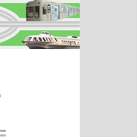
й
ения
итет