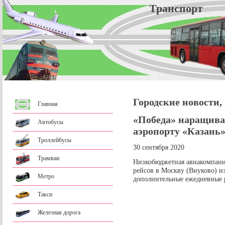
Трансп
Городские новости,
Главная
«Победа» наращивае
Автобусы
аэропорту «Казань
Троллейбусы
30 сентября 2020
Трамваи
Низкобюджетная авиакомпания
рейсов в Москву (Внуково) и
Метро
дополнительные ежедневные р
Такси
Железная дорога