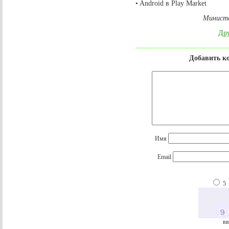
• Android в Play Market
Министе
Дру
Добавить к
Имя
Email
5
вв