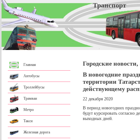
Трансп
Городские новости,
Главная
В новогодние празд
Автобусы
территории Татарст
Троллейбусы
действующему р
Трамваи
22 декабря 2020
В период новогодних праздн
Метро
будут курсировать согласно 
выходных дней.
Такси
Железная дорога