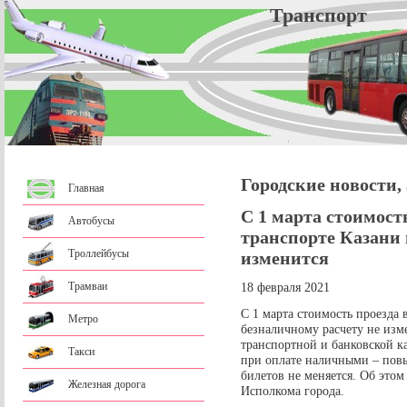
Трансп
Городские новости,
Главная
С 1 марта стоимост
Автобусы
транспорте Казани 
Троллейбусы
изменится
Трамваи
18 февраля 2021
С 1 марта стоимость проезда
Метро
безналичному расчету не изм
транспортной и банковской ка
Такси
при оплате наличными – повы
билетов не меняется. Об это
Железная дорога
Исполкома города.