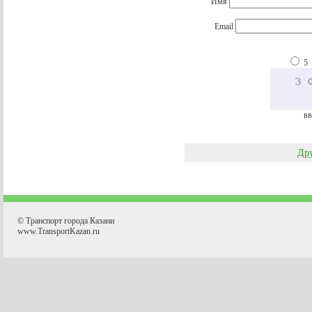
Имя
Email
5
вв
Дру
© Транспорт города Казани
www.TransportKazan.ru