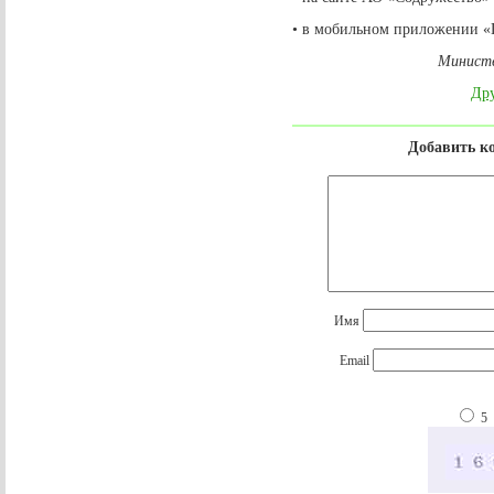
• в мобильном приложении 
Министе
Дру
Добавить к
Имя
Email
5