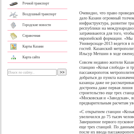
Речной транспорт
Очевидно, что право проведе
Воздушный транспорт
дало Казани огромный толчок
инфраструктура, развитие тр
Городские новости
республики на международной
затрачиваются для того, чтоб
Справочная
европейской формации. «Мы н
Универсиаде-2013 ведется в п
Карты Казани
гостей. Казанский метрополи
Ильсур Метшин в ходе еженед
Карта сайта
Совсем недавно жители Каза
станцию «Козья слобода» и т
пассажиропоток метрополитена
добраться до пункта назначе
казанцы даже не рассматриваю
достроена даже первая линия 
строительство еще трех стан
«Московская и «Заводская», 
предварительным расчетам ув
«С открытием станции «Козья
увеличился до 75 тысяч челов
Завершение первого пусковог
еще трех станций. По данны
после их ввода пассажиропото