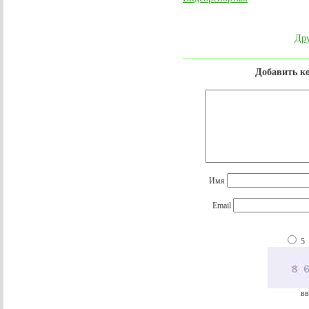
Дру
Добавить к
Имя
Email
5
вв