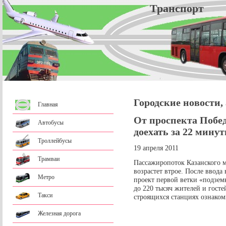
Трансп
Городские новости,
Главная
От проспекта Побед
Автобусы
доехать за 22 мину
Троллейбусы
19 апреля 2011
Трамваи
Пассажиропоток Казанского 
возрастет втрое. После ввода
Метро
проект первой ветки «подземк
до 220 тысяч жителей и госте
Такси
строящихся станциях ознако
Железная дорога