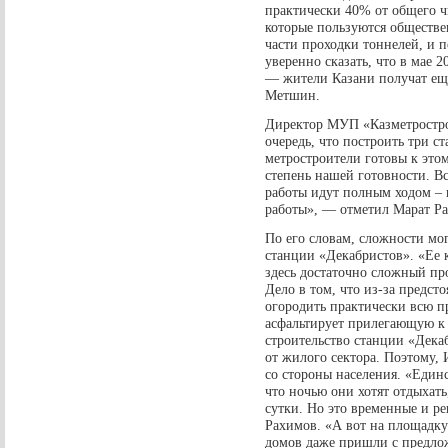
практически 40% от общего ч
которые пользуются обществе
части проходки тоннелей, и 
уверенно сказать, что в мае 
— жители Казани получат еще
Метшин.
Директор МУП «Казметростро
очередь, что построить три ст
метростроители готовы к это
степень нашей готовности. В
работы идут полным ходом – 
работы», — отметил Марат Р
По его словам, сложности мог
станции «Декабристов». «Ее к
здесь достаточно сложный пр
Дело в том, что из-за предс
огородить практически всю п
асфальтирует прилегающую к
строительство станции «Дека
от жилого сектора. Поэтому,
со стороны населения. «Единс
что ночью они хотят отдыхать
сутки. Но это временные и 
Рахимов. «А вот на площадк
домов даже пришли с предло