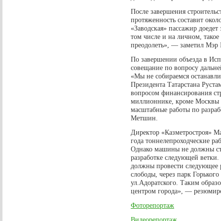
После завершения строительс
протяженность составит окол
«Заводская» пассажир доедет 
том числе и на личном, такое
преодолеть», — заметил Мэр 
По завершении объезда в Исп
совещание по вопросу дальне
«Мы не собираемся останавли
Президента Татарстана Руста
вопросом финансирования стр
миллионнике, кроме Москвы и
масштабные работы по разраб
Метшин.
Директор «Казметростроя» Ма
года тоннелепроходческие ра
Однако машины не должны сто
разработке следующей ветки.
должны провести следующее 
слободы, через парк Горького
ул.Адоратского. Таким образ
центром города», — резюмир
Фоторепортаж
Видеорепортаж