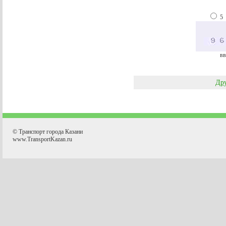
5
вв
Дру
© Транспорт города Казани
www.TransportKazan.ru