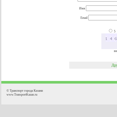
Имя
Email
5
вв
Дру
© Транспорт города Казани
www.TransportKazan.ru