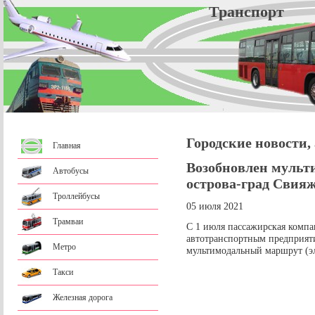
Трансп
Городские новости,
Главная
Возобновлен мульт
Автобусы
острова-град Свия
Троллейбусы
05 июля 2021
Трамваи
С 1 июля пассажирская компа
автотранспортным предприят
Метро
мультимодальный маршрут (эл
Такси
Железная дорога