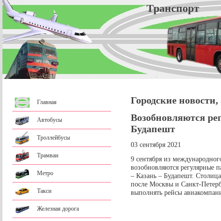
Трансп
Городские новости,
Главная
Возобновляются ре
Автобусы
Будапешт
Троллейбусы
03 сентября 2021
Трамваи
9 сентября из международног
возобновляются регулярные 
Метро
– Казань – Будапешт. Столица
после Москвы и Санкт-Петерб
Такси
выполнять рейсы авиакомпани
Железная дорога