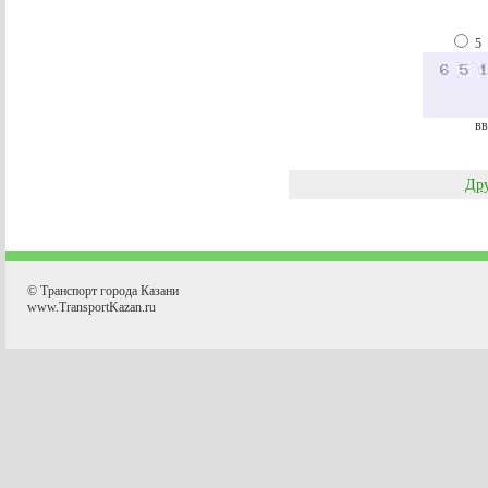
5
вв
Дру
© Транспорт города Казани
www.TransportKazan.ru