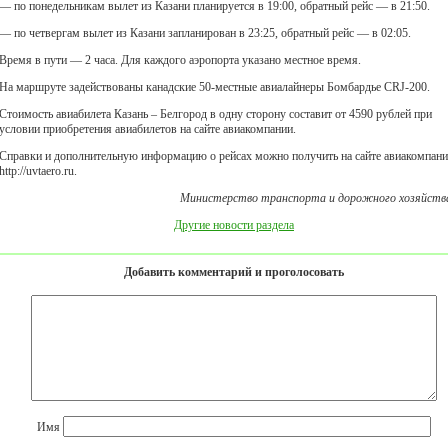
— по понедельникам вылет из Казани планируется в 19:00, обратный рейс — в 21:50.
— по четвергам вылет из Казани запланирован в 23:25, обратный рейс — в 02:05.
Время в пути — 2 часа. Для каждого аэропорта указано местное время.
На маршруте задействованы канадские 50-местные авиалайнеры Бомбардье CRJ-200.
Стоимость авиабилета Казань – Белгород в одну сторону составит от 4590 рублей при
условии приобретения авиабилетов на сайте авиакомпании.
Справки и дополнительную информацию о рейсах можно получить на сайте авиакомпан
http://uvtaero.ru.
Министерство транспорта и дорожного хозяйств
Другие новости раздела
Добавить комментарий и проголосовать
Имя