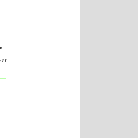
ии
а РТ