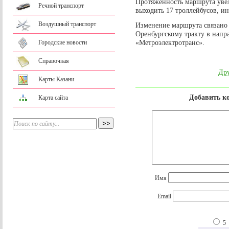
Протяженность маршрута увел
Речной транспорт
выходить 17 троллейбусов, ин
Воздушный транспорт
Изменение маршрута связано
Оренбургскому тракту в нап
«Метроэлектротранс».
Городские новости
Справочная
Дру
Карты Казани
Добавить к
Карта сайта
Имя
Email
5