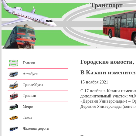
Трансп
Городские новости,
Главная
В Казани изменитс
Автобусы
15 ноября 2021
Троллейбусы
С 17 ноября в Казани измени
Трамваи
дополнительный участок: ул.
«Деревня Универсиады») – Ор
Деревня Универсиады (конечн
Метро
Такси
Железная дорога