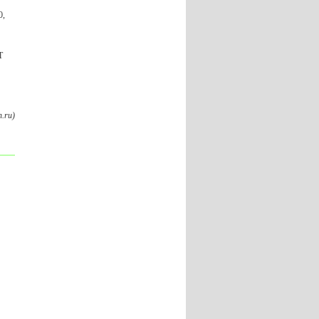
0,
Т
.ru)