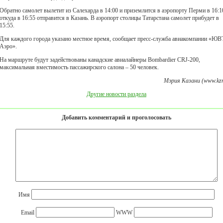
Обратно самолет вылетит из Салехарда в 14:00 и приземлится в аэропорту Перми в 16:1
откуда в 16:55 отправится в Казань. В аэропорт столицы Татарстана самолет прибудет в
15:55.
Для каждого города указано местное время, сообщает пресс-служба авиакомпании «ЮВ
Аэро».
На маршруте будут задействованы канадские авиалайнеры Bombardier CRJ-200,
максимальная вместимость пассажирского салона – 50 человек.
Мэрия Казани (www.kzn
Другие новости раздела
Добавить комментарий и проголосовать
Имя
Email
WWW