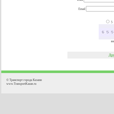
Email
5
вв
Дру
© Транспорт города Казани
www.TransportKazan.ru