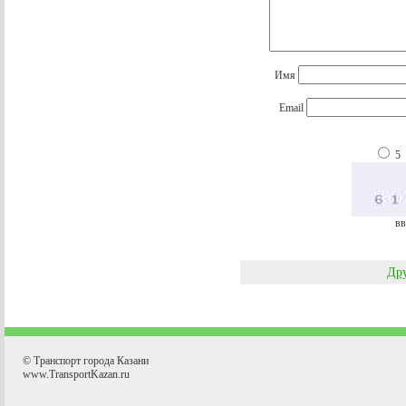
Имя
Email
5
вв
Дру
© Транспорт города Казани
www.TransportKazan.ru