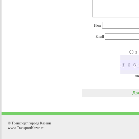
Имя
Email
5
вв
Дру
© Транспорт города Казани
www.TransportKazan.ru