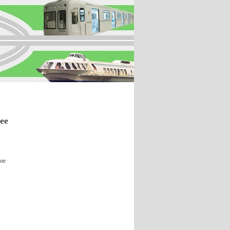
ее
рое