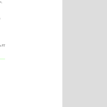
»,
и
а РТ