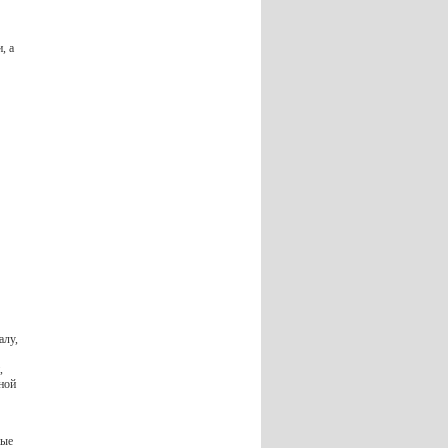
, а
алу,
,
ной
ные