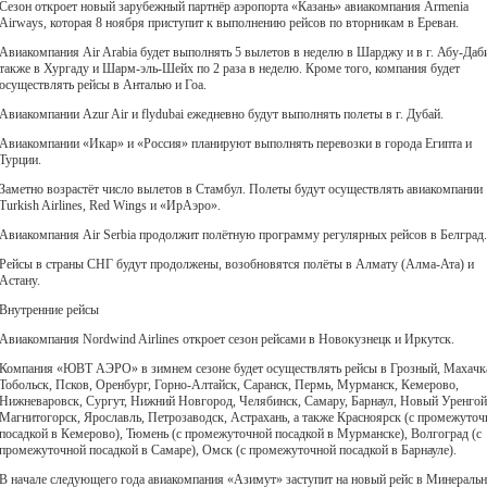
Сезон откроет новый зарубежный партнёр аэропорта «Казань» авиакомпания Armenia
Airways, которая 8 ноября приступит к выполнению рейсов по вторникам в Ереван.
Авиакомпания Air Arabia будет выполнять 5 вылетов в неделю в Шарджу и в г. Абу-Даби
также в Хургаду и Шарм-эль-Шейх по 2 раза в неделю. Кроме того, компания будет
осуществлять рейсы в Анталью и Гоа.
Авиакомпании Azur Air и flydubai ежедневно будут выполнять полеты в г. Дубай.
Авиакомпании «Икар» и «Россия» планируют выполнять перевозки в города Египта и
Турции.
Заметно возрастёт число вылетов в Стамбул. Полеты будут осуществлять авиакомпании
Turkish Airlines, Red Wings и «ИрАэро».
Авиакомпания Air Serbia продолжит полётную программу регулярных рейсов в Белград.
Рейсы в страны СНГ будут продолжены, возобновятся полёты в Алмату (Алма-Ата) и
Астану.
Внутренние рейсы
Авиакомпания Nordwind Airlines откроет сезон рейсами в Новокузнецк и Иркутск.
Компания «ЮВТ АЭРО» в зимнем сезоне будет осуществлять рейсы в Грозный, Махачк
Тобольск, Псков, Оренбург, Горно-Алтайск, Саранск, Пермь, Мурманск, Кемерово,
Нижневаровск, Сургут, Нижний Новгород, Челябинск, Самару, Барнаул, Новый Уренгой
Магнитогорск, Ярославль, Петрозаводск, Астрахань, а также Красноярск (с промежуточ
посадкой в Кемерово), Тюмень (с промежуточной посадкой в Мурманске), Волгоград (с
промежуточной посадкой в Самаре), Омск (с промежуточной посадкой в Барнауле).
В начале следующего года авиакомпания «Азимут» заступит на новый рейс в Минераль