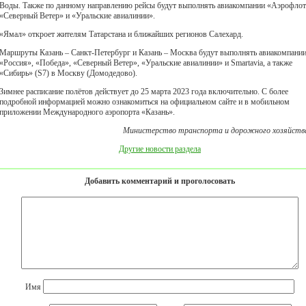
Воды. Также по данному направлению рейсы будут выполнять авиакомпании «Аэрофлот
«Северный Ветер» и «Уральские авиалинии».
«Ямал» откроет жителям Татарстана и ближайших регионов Салехард.
Маршруты Казань – Санкт-Петербург и Казань – Москва будут выполнять авиакомпани
«Россия», «Победа», «Северный Ветер», «Уральские авиалинии» и Smartavia, а также
«Сибирь» (S7) в Москву (Домодедово).
Зимнее расписание полётов действует до 25 марта 2023 года включительно. С более
подробной информацией можно ознакомиться на официальном сайте и в мобильном
приложении Международного аэропорта «Казань».
Министерство транспорта и дорожного хозяйств
Другие новости раздела
Добавить комментарий и проголосовать
Имя