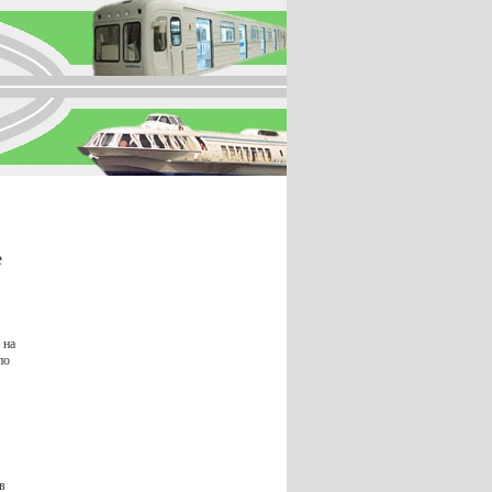
е
 на
по
в