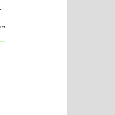
 в
а РТ