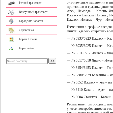
Значительные изменения в инт
Речной транспорт
произошли в графике движен
Арск, Шемордан – Казань, Иж
Воздушный транспорт
Ижевск – Вятские Поляны, Иж
Ижевск, Ижевск – Чур – Ижев
Городские новости
Изменения в графике следован
Справочная
минут. Удалось сократить вре
— № 6933/6923 Ижевск – Каза
Карты Казани
— № 6935/6925 Ижевск – Каза
Карта сайта
— № 6511/6512 Ижевск – Янау
— № 6517/6518 Янаул – Ижев
— № 6454/6453 Ижевск – Глаз
— № 6880/6879 Балезино – Иж
— № 6352 Ижевск – Ува – на 
— № 6410 Казань – Арск – на
— № 6004 Свияжск – Казань –
Расписание пригородных поез
учетом востребованности тех
технических возможностей и