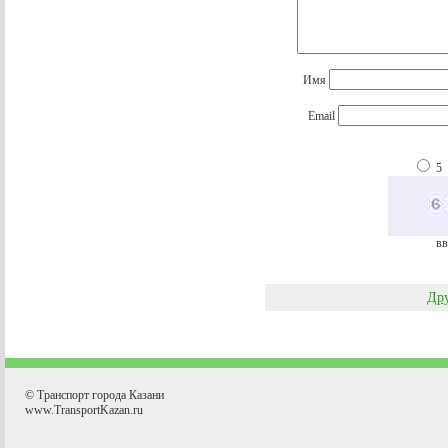
Имя
Email
5
вв
Дру
© Транспорт города Казани
www.TransportKazan.ru