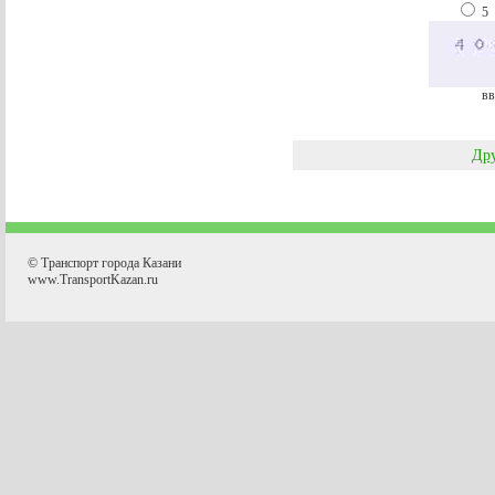
5
вв
Дру
© Транспорт города Казани
www.TransportKazan.ru