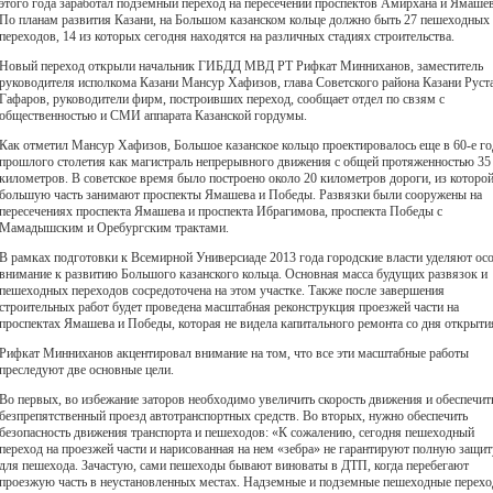
этого года заработал подземный переход на пересечении проспектов Амирхана и Ямашев
По планам развития Казани, на Большом казанском кольце должно быть 27 пешеходных
переходов, 14 из которых сегодня находятся на различных стадиях строительства.
Новый переход открыли начальник ГИБДД МВД РТ Рифкат Минниханов, заместитель
руководителя исполкома Казани Мансур Хафизов, глава Советского района Казани Руст
Гафаров, руководители фирм, построивших переход, сообщает отдел по свзям с
общественностью и СМИ аппарата Казанской гордумы.
Как отметил Мансур Хафизов, Большое казанское кольцо проектировалось еще в 60-е г
прошлого столетия как магистраль непрерывного движения с общей протяженностью 35
километров. В советское время было построено около 20 километров дороги, из которо
большую часть занимают проспекты Ямашева и Победы. Развязки были сооружены на
пересечениях проспекта Ямашева и проспекта Ибрагимова, проспекта Победы с
Мамадышским и Оребургским трактами.
В рамках подготовки к Всемирной Универсиаде 2013 года городские власти уделяют ос
внимание к развитию Большого казанского кольца. Основная масса будущих развязок и
пешеходных переходов сосредоточена на этом участке. Также после завершения
строительных работ будет проведена масштабная реконструкция проезжей части на
проспектах Ямашева и Победы, которая не видела капитального ремонта со дня открыти
Рифкат Минниханов акцентировал внимание на том, что все эти масштабные работы
преследуют две основные цели.
Во первых, во избежание заторов необходимо увеличить скорость движения и обеспечит
безпрепятственный проезд автотранспортных средств. Во вторых, нужно обеспечить
безопасность движения транспорта и пешеходов: «К сожалению, сегодня пешеходный
переход на проезжей части и нарисованная на нем «зебра» не гарантируют полную защит
для пешехода. Зачастую, сами пешеходы бывают виноваты в ДТП, когда перебегают
проезжую часть в неустановленных местах. Надземные и подземные пешеходные перех