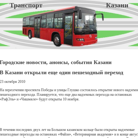
Транспорт Казани
Городские новости, анонсы, события Казани
В Казани открыли еще один пешеходный переход
23 октября 2010
На пересечении проспекта Победы и улицы Глушко состоялось открытие нового надземн
пешеходного перехода. Планируется, что еще два надземных перехода на остановках
«РифЭль» и «Чишмяле» будут открыты 10 ноября.
В течении последних двух лет на Большом казанском кольце были открыты надземные
пешеходные переходы на остановках «Файзи», «Ветеринарная академия» и в конце авгус