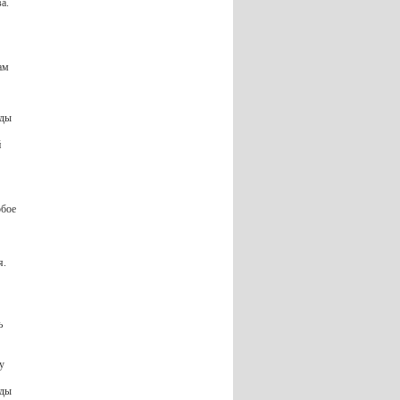
а.
ам
оды
й
обое
я.
ь
у
оды