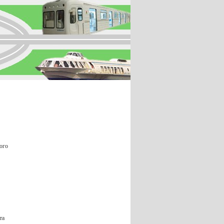
ого
та