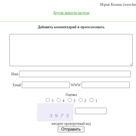
Мэрия Казани (www.kzn
Другие новости раздела
Добавить комментарий и проголосовать
Имя
Email
WWW
Оценка
5
4
3
2
1
введите проверочный код