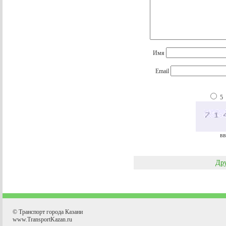
Имя
Email
5
вв
Дру
© Транспорт города Казани
www.TransportKazan.ru