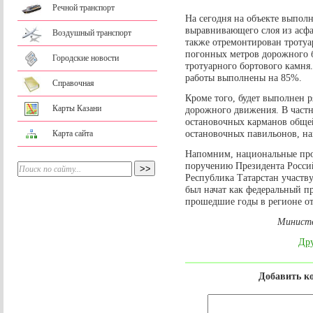
Речной транспорт
На сегодня на объекте выпол
выравнивающего слоя из асфал
Воздушный транспорт
также отремонтирован тротуа
погонных метров дорожного б
Городские новости
тротуарного бортового камн
работы выполнены на 85%.
Справочная
Кроме того, будет выполнен 
Карты Казани
дорожного движения. В частн
остановочных карманов общей
остановочных павильонов, на
Карта сайта
Напомним, национальные прое
поручению Президента Росси
Республика Татарстан участву
был начат как федеральный п
прошедшие годы в регионе от
Министе
Дру
Добавить к