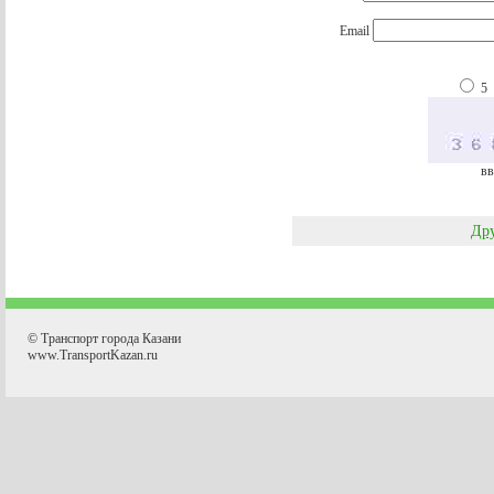
Email
5
вв
Дру
© Транспорт города Казани
www.TransportKazan.ru