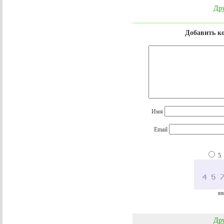
Дру
Добавить к
Имя
Email
5
вв
Дру