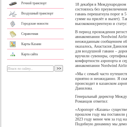
Речной транспорт
18 декабря в Международном 
состоялось без преувеличени
Воздушный транспорт
гавань перешагнула порог в 
сумме на прилёт и вылет). Та
высококонкурентную и статус
Городские новости
В период прохождения регис
Справочная
авиакомпании Nordwind Airli
неожиданным сообщением обр
Карты Казани
оказалось, Анастасия Данило
для воздушной гавани – дор
Карта сайта
вручили сувениры, сертифик
комфортности аэропорта и се
авиакомпании Nordwind Airlin
«Мы с семьей часто путешеств
приятно и неожиданно. Я снач
происходит в казанском аэроп
Данилова.
Генеральный директор Между
Романцов отметил:
«Аэропорт «Казань» существе
прошлом году мы поставили р
2023 году менее чем за год н
Подобную динамику мы демо