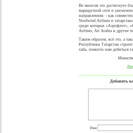
Во многом это достигнуто бл
маршрутной сети и увеличен
направлениях – как совмест
Nordwind Airlines и татарста
среди которых «Аэрофлот», «С
Airlines, Air Arabia и другие 
Таким образом, всё это, а та
Республики Татарстан стратег
хаба, помогло нам добиться т
Министе
Дру
Добавить к
Имя