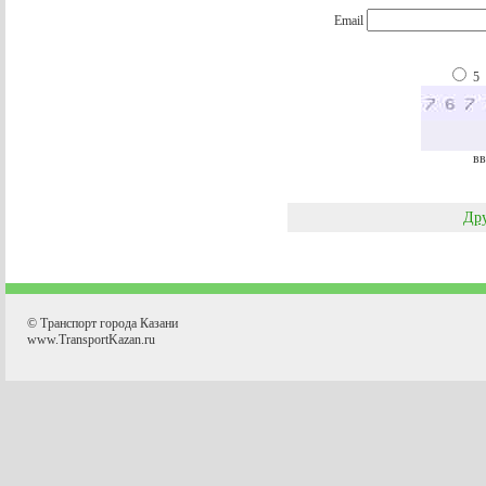
Email
5
вв
Дру
© Транспорт города Казани
www.TransportKazan.ru