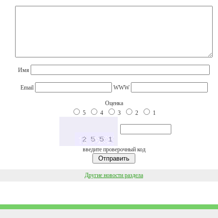
Имя
Email
WWW
Оценка
5
4
3
2
1
введите проверочный код
Другие новости раздела