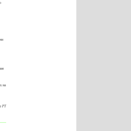
ю
ни
ная
х на
а РТ