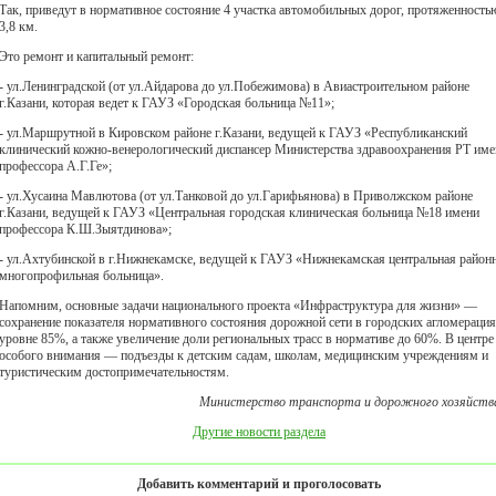
Так, приведут в нормативное состояние 4 участка автомобильных дорог, протяженность
3,8 км.
Это ремонт и капитальный ремонт:
- ул.Ленинградской (от ул.Айдарова до ул.Побежимова) в Авиастроительном районе
г.Казани, которая ведет к ГАУЗ «Городская больница №11»;
- ул.Маршрутной в Кировском районе г.Казани, ведущей к ГАУЗ «Республиканский
клинический кожно-венерологический диспансер Министерства здравоохранения РТ име
профессора А.Г.Ге»;
- ул.Хусаина Мавлютова (от ул.Танковой до ул.Гарифьянова) в Приволжском районе
г.Казани, ведущей к ГАУЗ «Центральная городская клиническая больница №18 имени
профессора К.Ш.Зыятдинова»;
- ул.Ахтубинской в г.Нижнекамске, ведущей к ГАУЗ «Нижнекамская центральная район
многопрофильная больница».
Напомним, основные задачи национального проекта «Инфраструктура для жизни» —
сохранение показателя нормативного состояния дорожной сети в городских агломерация
уровне 85%, а также увеличение доли региональных трасс в нормативе до 60%. В центре
особого внимания — подъезды к детским садам, школам, медицинским учреждениям и
туристическим достопримечательностям.
Министерство транспорта и дорожного хозяйств
Другие новости раздела
Добавить комментарий и проголосовать