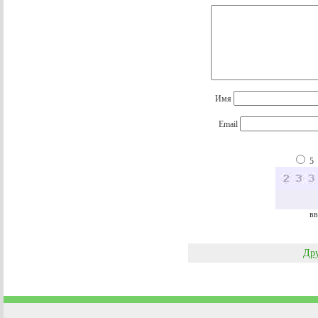
Имя
Email
5
вв
Дру