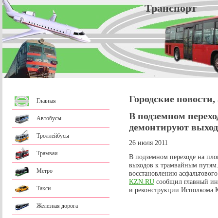
Трансп
Городские новости,
Главная
В подземном перехо
Автобусы
демонтируют выхо
Троллейбусы
26 июля 2011
Трамваи
В подземном переходе на пл
выходов к трамвайным путям.
Метро
восстановлению асфальтового
KZN.RU
сообщил главный инж
Такси
и реконструкции Исполкома 
Железная дорога