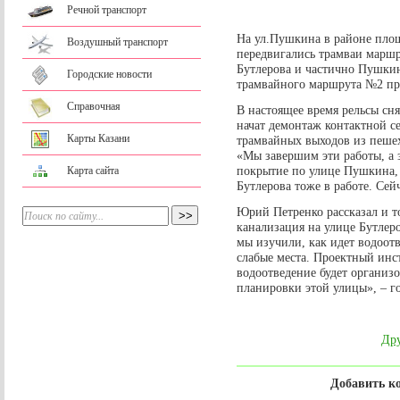
Речной транспорт
На ул.Пушкина в районе площ
Воздушный транспорт
передвигались трамваи маршр
Бутлерова и частично Пушкин
Городские новости
трамвайного маршрута №2 пр
Справочная
В настоящее время рельсы сн
начат демонтаж контактной с
Карты Казани
трамвайных выходов из пешех
«Мы завершим эти работы, а з
покрытие по улице Пушкина, 
Карта сайта
Бутлерова тоже в работе. Сей
Юрий Петренко рассказал и то
канализация на улице Бутлер
мы изучили, как идет водоот
слабые места. Проектный инст
водоотведение будет организо
планировки этой улицы», – 
Дру
Добавить к