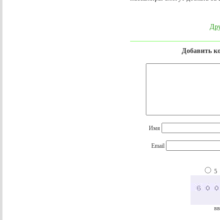
Дру
Добавить к
Имя
Email
5
вв