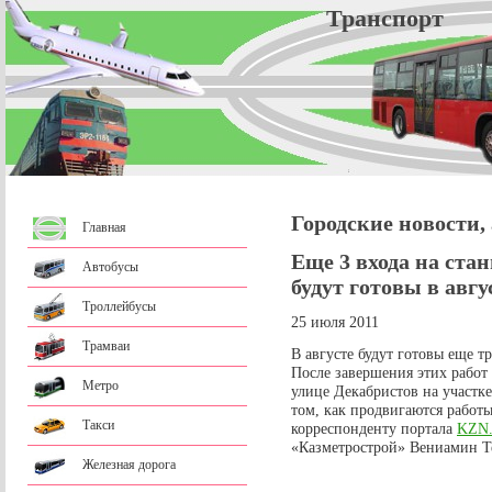
Трансп
Городские новости,
Главная
Еще 3 входа на ста
Автобусы
будут готовы в авгу
Троллейбусы
25 июля 2011
Трамваи
В августе будут готовы еще т
После завершения этих работ
Метро
улице Декабристов на участк
том, как продвигаются работ
Такси
корреспонденту портала
KZN
«Казметрострой» Вениамин Т
Железная дорога