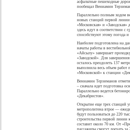
асфальтные пешеходные доро
пообещал Вениамин Терзима
Параллельно полным ходом ве
новых станций первой линии 
«Московская» и «Заводская» д
здесь идут в соответствии с
способствуют этому погода и
Наиболее подготовлена на да
начаты работы в вестибюльно
«Айсылу» завершает проходку
«Заводской». Для завершения
осталось преодолеть 137 мет
выполнила весь объем работ п
«Московской» к станции «Де
Вениамин Терзиманов отметил
– сначала идет подготовка ос
Параллельно ведется бетонир
«Декабристов».
Открытие еще трех станций у
метрополитена втрое — ежедн
будут пользоваться до 220 ты
строительства первой линии 
составит около 70 км. От «П
пассажиры смогут доехать за