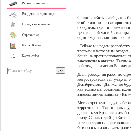
Речной транспорт
Воздушный транспорт
Станция «Козья слобода» рабо
этой станции пассажиропоток 
Городские новости
свидетельствует о популярно
центральной частей столицы 
Справочная
один вход на станцию – остал
Карты Казани
«Сейчас мы ведем разработку
третьим и четвертым входом: 
банка на противоположной ст
Карта сайта
завершены в августе. Таким о
работе», — отметил Вениами
Для проведения работ по стро
метростроители вынуждены бы
Декабристов. «Движение буде
как только мы соединим вхо
заверил замначальника «Казм
Метростроители ведут работы
территории. «Так, к примеру,
дороги к ул.Красносельской и
сразу»Свиягастрой«, »Казгор
и территория на противополо
бывшего магазина электрони