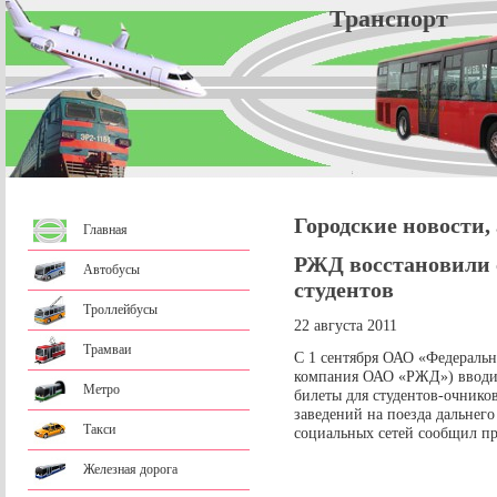
Трансп
Городские новости,
Главная
РЖД восстановили 
Автобусы
студентов
Троллейбусы
22 августа 2011
Трамваи
С 1 сентября ОАО «Федеральн
компания ОАО «РЖД») вводи
Метро
билеты для студентов-очнико
заведений на поезда дальнего
Такси
социальных сетей сообщил п
Железная дорога