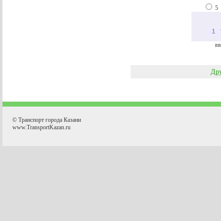
5
вв
Дру
© Транспорт города Казани
www.TransportKazan.ru