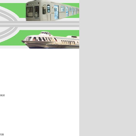
вки
тов