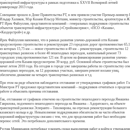
транспортной инфраструктуры в рамках подготовки к XXVII Всемирной летней
универсиаде 2013 года.
Совещание прошло в Доме Правительства РТ, в нем приняли участие Премьер-министр 
Ильдар Халиков, Мэр Казани Ильсур Метшин, министр строительства, архитектуры и 
РТ Ирек Файзуллин, представители компаний – генеральных подрядчиков строительства
объектов транспортной инфраструктуры («Стройхимсервис», «ПСО »Казань»,
«Каздорстрой») и др.
Ирек Файзуллин напомнил, что в рамках развития улично-дорожной сети Казани
предусмотрено строительство и реконструкция 23 городских дорог протяженностью 65,1
из которых 15,75 км — новое строительство и 49 км – реконструкция, строительство 12
транспортных развязок и более 40 пешеходных переходов, капитальный ремонт 73
городских улиц протяженностью 121 км. В целом на финансирование развития улично-
дорожной сети Казани предусмотрено 39 млрд. руб. Основной объем строительства был
начат летом 2010 года. На сегодня в городе уже завершены работы по строительству се
пешеходных переходов, на 12 дорожных участках, завершен ремонт восьми улиц,
обеспечено движение на четырех транспортных развязках и т.д.
При этом на ряде объектов наблюдается отставание от утвержденных графиков работ. Гл
Минстроя РТ предложил представителям компаний – подрядчиков отчитаться о продела
работе и объяснить причины отставания.
Так, отставание от графиков отмечено на строительстве пешеходного перехода Ямашева 
Гаврилова, подземного пешеходного перехода на Ямашева – Адоратского, на объекте
транспортной развязки Эсперанто – Тихомирова, на отрезках реконструкции большого
казанского кольца и др. Невыполнение подрядчиками обязательств на части объектов
дорожной инфраструктуры связано с тем, что для продолжения работ был необходим
перенос сетей. Это потребовало дополнительного времени.
Рустам Минниханов потребовал ускорить сроки выполнения работ и войти в утвержден