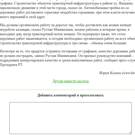
графики. Строительство объектов транспортной инфраструктуры в районе ул. Ямашева
парализовало движение в этой части города, сказал он. Автомобильные пробки из-за
дорожных работ доставляют серьезные неудобства горожанам, при этом власти получаю
много нареканий в свой адрес.
Мы должны организовать работу на дорогах так, чтобы доставлять как можно меньше
неудобств казанцам, сказал Рустам Минниханов, можно работать в вечернее время, в
выходные дни, когда транспортный поток меньше. Он подчеркнул также, что сезон
дорожных работ заканчивается, и сегодня необходимо организовать работу на всех объе
строительства транспортной инфраструктуры в три смены – объемы очень большие.
Несмотря на то, что придется устранять отставание от графиков, качество дорожных раб
не должно пострадать, заявил Рустам Минниханов. Он призвал руководство компаний –
подрядчиков контролировать качество и сроки выполняемых работ, сообщает пресс-слу
Президента РТ.
Мэрия Казани (www.kzn
Другие новости раздела
Добавить комментарий и проголосовать