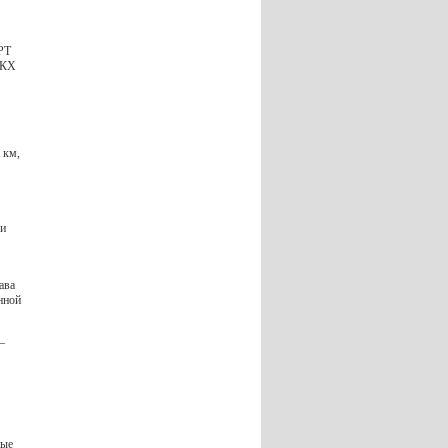
РТ
ЖКХ
 км,
ми
ава
нной
–
ные