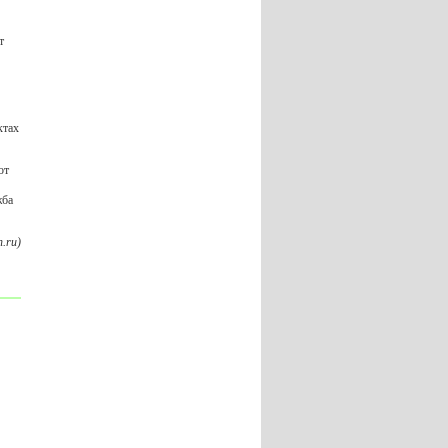
т
ктах
от
жба
.ru)